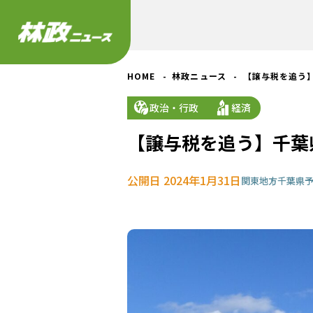
HOME
林政ニュース
【譲与税を追う
政治・行政
経済
【譲与税を追う】千葉
公開日 2024年1月31日
関東地方
千葉県