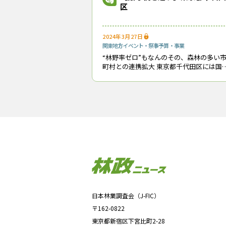
区
おかげさ
耳寄り情
2024年3月27日
関東地方
イベント・祭事
予算・事業
“林野率ゼロ”もなんのその、森林の多い
町村との連携拡大 東京都千代田区には国会
があり、中央省庁があり、大企業の本社
が集まる。日本国家の１丁目１番地とい
る特別区だ。人口は６万6,680人
日本林業調査会（J-FIC）
〒162-0822
東京都新宿区下宮比町2-28