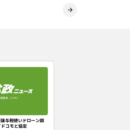
譲与税で賄った。各所有者に調査
場合は訪問調査を行って掘り起
意向を示したのは約28％。これ
階に移った。今後、千葉県森林組
、特定工場等が敷地外で森林整
有林を整備する場合、譲与税を
「森林経営管理計画」をバージョ
森林の整備を求める回答が６割を
広く引き出せるような整備を行
（2024年１月16日取材）
が譲与税使いドローン調
Tドコモと協定