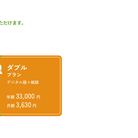
ただけます。
に事務所を置いている。最寄り駅
道線は、日中ほぼ１時間に１本
大で、栽培試験施設のほか、ふれ
由。気軽に農林業に親しめる憩
、「とくに林業が盛んなわけではな
）年度は約4,400万円の森林
びその促進に備えている」（同）
課題の１つとして、「森林環境譲
方針）」を樹立し、手入れの行き
の高い「旧白鳥西地区」、②林
区で優先的に取り組んでおり、