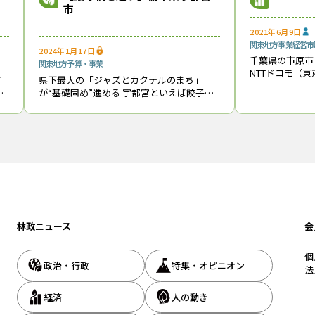
市
まで、1994年の創刊から32年目に入りました！ これからも皆様の
2021年6月9日
報をお届けしてまいります。
関東地方
事業経営
市
2024年1月17日
千葉県の市原市
関東地方
予算・事業
NTTドコモ（
市
県下最大の「ジャズとカクテルのまち」
長）は、５月2
が“基礎固め”進める 宇都宮といえば餃子。
携協定」を締結
など
だが、JR宇都宮駅から市役所に向かう市内
では初めて、ド
この記事をシェアする
え
循環バスに乗ると、「ジャズとカクテルの
調査
まち」というアナウンスが流れてきた。
林政ニュース
会
個
政治・行政
特集・オピニオン
法
経済
人の動き