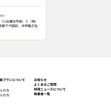
手となり足となり、最新の
町村
（小出譲治市長）と（株）
東京都千代田区、井伊基之社
5日に「林業分野における連
した。協定に基づき、同県
ローンを使った森林資源量
員プランについて
お知らせ
よくあるご質問
林政ニュースについて
人の方
執筆者一覧
人の方