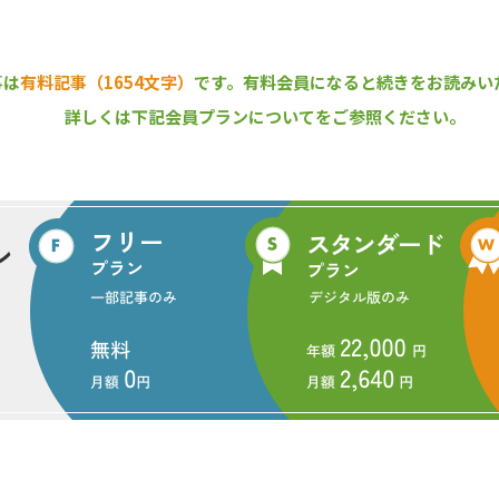
独自の経営管理計画を樹立・推進
事は
有料記事（1654文字）
です。
有料会員になると続きをお読みい
担当している農林業環境整備課は、同市安須980番地の農業センター内
だが、ここから同センターまでは徒歩で約40分かかる。しかも、小湊鉄
詳しくは下記会員プランについてをご参照ください。
言えないが、同センターに辿り着いて驚いた。敷地面積は約15haと広
クニック広場、花木園などが整備されており、一般市民の立ち入りは自
る価値はある。
aで千葉県最大。主要産業は、市北部の臨海部を中心とした製造業であり
、市面積の約34％は森林（すべて民有林）が占めており、2022（令和４
。その８割弱（約3,400万円）は基金に積み立て、「将来の森林整備及
３月に改訂した最新版の「産業振興ビジョン」では、同市が直面している
や森林資源の有効活用を図っていくことが必要」と明記した。
確化先行、敷地外緑地制度も活用
とを踏まえ、2020（令和２）年度に独自の「森林経営管理計画（実施
している。事業の集約化と効率化を図るため、①森林経営計画の策定率
区」、③土砂災害警戒区域面積割合の高い「旧内田・平三地区」の３地