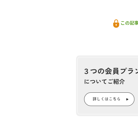
“千葉で最も広いまち”が
この記
市原市で森林・林業施策などを
は、小湊鉄道線の上総三又駅。
ペースでしか走っていない。
お世辞にもアクセスがいいとは
あい広場やバーベキュー場、ピ
いの場になっており、訪れてみ
同市の面積は、３万6,817h
い」（農林業環境整備課）。だが
環境譲与税が同市に交付された
のが現状だ。
昨年（2023（令和５）年）
与税を活用した森林整備の推進
３地区で意向調査と境界明
同市は、譲与税が導入されたこ
届かない人工林の整備に乗り出
業生産性評価の高い「旧市東地