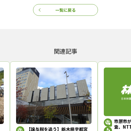
対象にした意向調査を2022年度に行った。
東京都荒川区）に業務委託して実施し、必要経費（約640万円）は全額
一覧に戻る
ターを設置して問い合わせに対応したほか、調査票の返送が得られない
いう高い回答率が得られた。回答者のうち「市に管理を委ねたい」という
明確化作業を行い、まず0.87haで経営管理権集積計画を策定する段
ら、施業を進めることにしている。
も進めている。昨年10月には「市原版敷地外緑地制度」をスタートさせ
緑化と同様に取り扱うようにした。この仕組みに基づいて、企業等が市
関連記事
用を平準化し、企業による森林整備を促すことにしている。
など譲与税を幅広く活用していくことや、2020年度に作成した現行の
る。県が2018（平成30）年度に行った世論調査では、防災機能の高い
環境整備課の担当者は、「木材生産だけでなく森林の多面的な機能を幅
いている。
整備課が拠点を置く農業センターは実に広々としている）
林環境税・譲与税
森林環境譲与税
譲与税を追う
市原市
査、NT
ニュース』編集部
【譲与税を追う】栃木県宇都宮