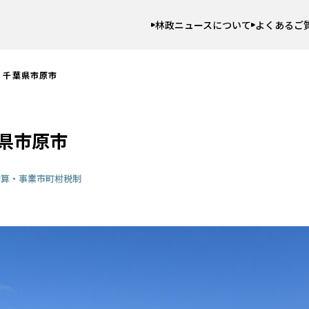
林政ニュースについて
よくあるご
】千葉県市原市
県市原市
予算・事業
市町村
税制