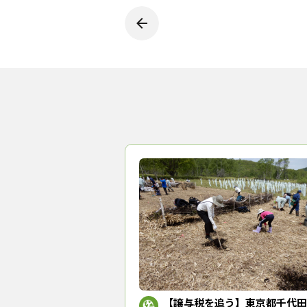
３地区の森林所有者約300名を
意向調査は、東電用地（株）（
票を送るとともに、コールセン
こしに努めた結果、約78％と
を踏まえて、譲与税を使って境界
合北部支所などの協力を得なが
同市では、市有林の健全化整備
備を実施した場合に、敷地内の
活用して企業が毎年負担する費
このほかにも、木材の利用拡大
ンアップすることも検討してい
超えた。これを踏まえ、農林業
っていきたい」との方向性を描
（トップ画像＝市原市農林業環境
千葉県森林組合
市原市
東電用地
森
『林政
【譲与税を追う】東京都千代田