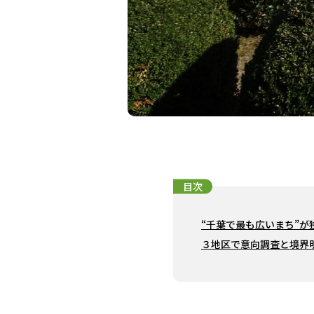
目次
“千葉で最も広いまち”
３地区で意向調査と境界