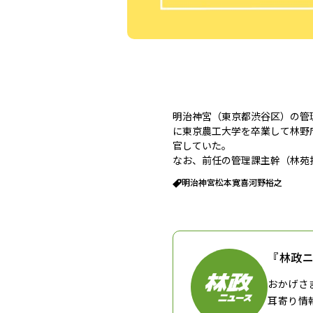
明治神宮（東京都渋谷区）の管
に東京農工大学を卒業して林野
官していた。
なお、前任の管理課主幹（林苑
明治神宮
松本寛喜
河野裕之
『林政
おかげさ
耳寄り情