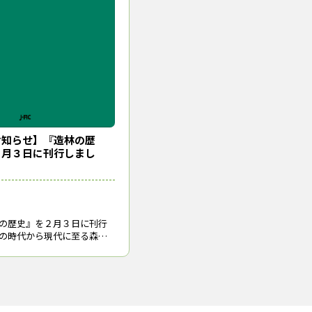
お知らせ】『造林の歴
２月３日に刊行しまし
の歴史』を２月３日に刊行
の時代から現代に至る森林
まとめた初めての書です。
歴史 ─木を植え森を育て
者：松本寛喜（まつもと・