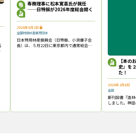
専務理事に松本寛喜氏が就任
──日特振が2026年度総会開く
2026年6月2日
全国
特用林産
業界団体
日本特用林産振興会（日特振、小渕優子会
長）は、５月22日に東京都内で通常総会を
活
開き、所定の議案を原案どおり承認した。
ウ
役員の改選も行い、専務理事の森田一行氏
ン
【本の
が退任し、後任には前・明治神宮管理部管
が
史』を
理課主
わ
た！
2026年2月6日
全国
新刊図書『造林
しました。神話
づくりの歩みを
書 名：造林の
た日本人─著 