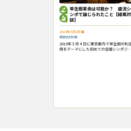
早生樹革命は可能か？ 盛況シ
ンポで論じられたこと【緑風対
談】
2019年3月4日
関東地方
林業
2019年３月４日に東京都内で早生樹の利
用をテーマにした初めての全国シンポジ
ムが開催されました。コウヨウザンやセ
ダンなどの新規造林樹種に対する注目度
高まっている中で、どのような議論が交
された