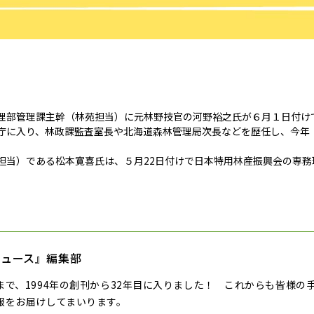
理部管理課主幹（林苑担当）に元林野技官の河野裕之氏が６月１日付けで
庁に入り、林政課監査室長や北海道森林管理局次長などを歴任し、今年（2
担当）である松本寛喜氏は、５月22日付けで日本特用林産振興会の専務
ニュース』編集部
まで、1994年の創刊から32年目に入りました！ これからも皆様の
報をお届けしてまいります。