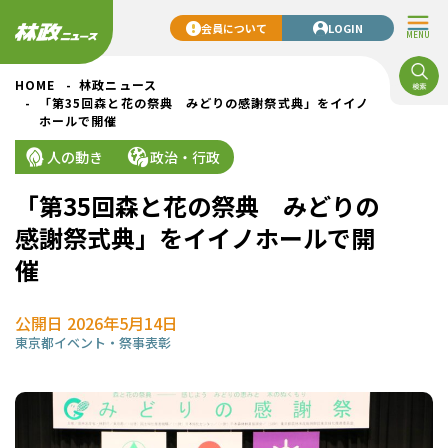
会員について
LOGIN
MENU
HOME
林政ニュース
「第35回森と花の祭典 みどりの感謝祭式典」をイイノ
ホールで開催
人の動き
政治・行政
「第35回森と花の祭典 みどりの
感謝祭式典」をイイノホールで開
催
公開日 2026年5月14日
東京都
イベント・祭事
表彰