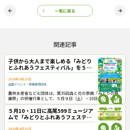
一覧に戻る
関連記事
子供から大人まで楽しめる「みどり
とふれあうフェスティバル」を５月
９・10日に開催
2026年4月15日
全国
イベント・祭事
業界団体
農林水産省など６団体は、第35回森と花の祭典「みどりの感
謝祭」の併催行事として、５月９日（土）・10日（日）に東
京都八王子市の高尾599ミュージアムで「みどりとふれあうフ
ェスティバル」を開催する。木
５月10・11日に高尾599ミュージア
ムで「みどりとふれあうフェスティ
バル」
2025年4月21日