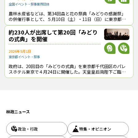
全国
イベント・祭事
業界団体
農林水産省などは、第34回森と花の祭典「みどりの感謝祭」
の併催行事として、５月10日（土）・11日（日）に東京都八
王子市の高尾599ミュージアムで「みどりとふれあうフェステ
ィバル」を開催する。ワーク
約230人が出席して第20回「みどり
の式典」を開催
2026年5月1日
東京都
イベント・祭事
政府は、20回目の「みどりの式典」を東京都千代田区のパレ
スホテル東京で４月24日に開催した。天皇皇后両陛下ご臨席
の下、約230人の関係者が出席し、井鷺裕司・東山哲也両氏へ
の「みどりの学術賞」授与や、
林政ニュース
政治・行政
特集・オピニオン