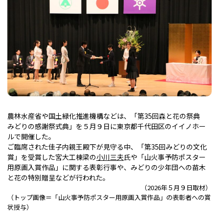
農林水産省や国土緑化推進機構などは、「第35回森と花の祭典
みどりの感謝祭式典」を５月９日に東京都千代田区のイイノホー
ルで開催した。
ご臨席された佳子内親王殿下が見守る中、「第35回みどりの文化
賞」を受賞した宮大工棟梁の
小川三夫
氏や「山火事予防ポスター
用原画入賞作品」に関する表彰行事や、みどりの少年団への苗木
と花の特別贈呈などが行われた。
（2026年５月９日取材）
（トップ画像＝「山火事予防ポスター用原画入賞作品」の表彰者への賞
状授与）