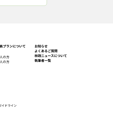
の供給を始める（８月21日
として横浜市内に京急グル
木造マンションとなる「プ
員プランについて
お知らせ
よくあるご質問
林政ニュースについて
人の方
執筆者一覧
人の方
ガイドライン