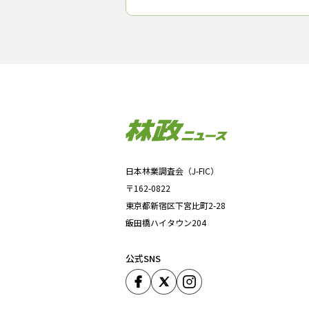
ク manaviba（マナビバ）」が完成し、６
29日に神奈川県藤沢市の「いすゞプラザ
でお披露目会が行われた。 お
日本林業調査会（J-FIC）
〒162-0822
東京都新宿区下宮比町2-28
飯田橋ハイタウン204
公式SNS