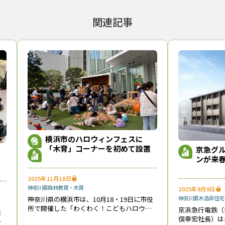
関連記事
横浜市のハロウィンフェスに
「木育」コーナーを初めて設置
京急グ
ンが来
2025年11月18日
神奈川県
森林教育・木育
2025年9月9日
神奈川県
木造非住宅
神奈川県の横浜市は、10月18・19日に市役
所で開催した「わくわく！こどもハロウィ
京浜急行電鉄（
未
ン in 横浜北仲フェス」で、初めて木育体験
俣幸宏社長）は
ッ