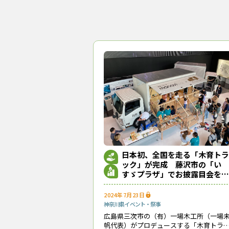
日本初、全国を走る「木育トラ
ック」が完成 藤沢市の「い
すゞプラザ」でお披露目会を開
く
2024年7月23日
神奈川県
イベント・祭事
広島県三次市の（有）一場木工所（一場
帆代表）がプロデュースする「木育トラ