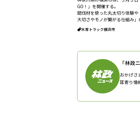
GO！」を開催する。
間伐材を使った丸太切り体験や
大切さやモノが繋がる仕組み」
木育トラック
横浜市
『林政
おかげさ
耳寄り情