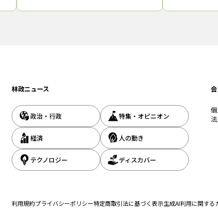
コーナーを設けた。同イベントは、未就学
賃貸マンション
月
児や低学年児童とその保護者向けに2
発表）。第１弾
」
ープとして初の
ライム
林政ニュース
会
個
政治・行政
特集・オピニオン
法
経済
人の動き
テクノロジー
ディスカバー
利用規約
プライバシーポリシー
特定商取引法に基づく表示
生成AI利用に関する