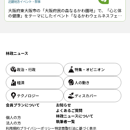
近畿地方
イベント・祭事
大阪府東大阪市の「大阪府民の森なるかわ園地」で、「心と体
『林政ニュース』編集部
の健康」をテーマにしたイベント「なるかわウェルネスフェス
タ」が11月26日に初めて開催された。 同フェスタは、「大阪
おかげさまで、1994年の創刊から32年目に
府民の森」の魅力度ア
入りました！ これからも皆様の手となり足
となり、最新の耳寄り情報をお届けしてまい
ります。
林政ニュース
この記事をシェアする
政治・行政
特集・オピニオン
経済
人の動き
テクノロジー
ディスカバー
会員プランについて
お知らせ
よくあるご質問
林政ニュースについて
個人の方
執筆者一覧
法人の方
利用規約
プライバシーポリシー
特定商取引法に基づく表示