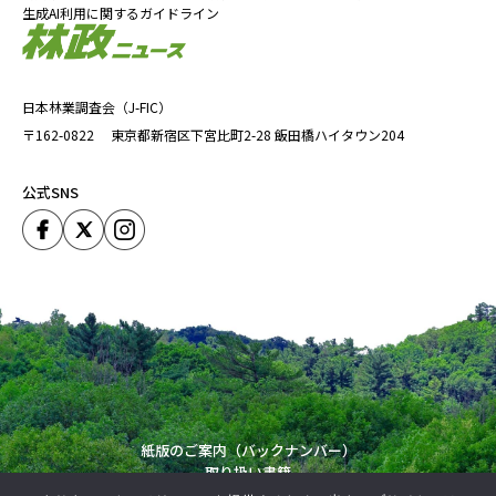
生成AI利用に関するガイドライン
日本林業調査会（J-FIC）
〒162-0822
東京都新宿区下宮比町2-28
飯田橋ハイタウン204
公式SNS
紙版のご案内（バックナンバー）
取り扱い書籍
運営会社