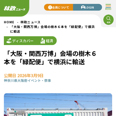
会員について
LOGIN
MENU
HOME
林政ニュース
「大阪・関西万博」会場の樹木６本を「緑配便」で横浜
に輸送
ディスカバー
経済
「大阪・関西万博」会場の樹木６
本を「緑配便」で横浜に輸送
公開日 2026年3月9日
神奈川県
大阪府
イベント・祭事