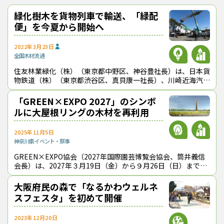
脱炭素化の象徴として、博覧会の開催目的を体現している。横浜
から環境とともに生きる持続可能な社会のあり方を発信していき
緑化樹木を貨物列車で輸送、「緑配
たい」と述べた。
便」を今夏から開始へ
2022年3月23日
全国
木材流通
住友林業緑化（株）（東京都中野区、神谷豊社長）は、日本貨
物鉄道（株）（東京都渋谷区、真貝康一社長）、川崎近海汽船
（株）（東京都千代田区、久下豊社長）、日本通運（株）（東
京都港区、齋藤充社長）と連携し
「GREEN×EXPO 2027」のシンボ
ルに大屋根リングの木材を再利用
2025年11月5日
神奈川県
イベント・祭事
GREEN×EXPO協会（2027年国際園芸博覧会協会、筒井義信
会長）は、2027年３月19日（金）から９月26日（日）まで神
３月５日にJR貨物安治川口駅で出発式を行った
奈川県横浜市で開催する「2027年国際園芸博覧会
（GREEN×EXPO
大阪府民の森で「なるかわウェルネ
（2026年３月５日取材）
スフェスタ」を初めて開催
2027年国際園芸博覧会
GREEN×EXPO協会
JR貨物
住友林業緑化
佐藤速水
大輪会
安治川口駅
川崎近海汽船
日本通運
緑配便
2023年12月20日