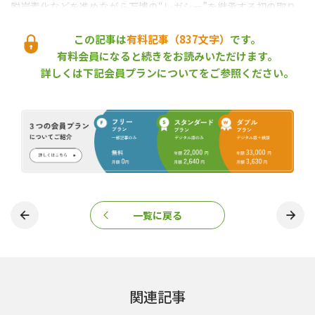
脱炭素化などを進めながら万博の“レガシー”を継承する初の取り
組みとなった。
「緑配便」は、住友林業緑化（株）（東京都中野区）とJR貨物、
この記事は
有料記事（837文字）
です。
日本通運、川崎近海汽船（株）（東京都千代田区）が2022年夏か
有料会員になると続きをお読みいただけます。
ら行っているサービスで、輸送手段をトラックから鉄道に切り替え
詳しくは下記会員プランについてをご参照ください。
ることで、ドライバー不足への対応や環境負荷の低減、コストダ
ウンなどが図れる。
モーダルシフトを率先、アラカシやアオダモなどを鉄道で
運ぶ
今回のプロジェクトで輸送した樹木は、アラカシ（樹高６ｍ）、
コナラ（同６ｍ）、ゲッケイジュ（同４ｍ）、アオダモ（同４
ｍ）、ヒトツバタゴ２本（同各４ｍ）の計６本。３月４日に万博
会場で樹木を積み込み、５日にJR貨物安治川口駅で出発式を行
一覧に戻る
い、６日に東京貨物ターミナル駅に到着した後、国際園芸博覧会
の会場で植栽した。
輸送等に要した費用の一部は、旧大和銀行（現・りそな銀行）を
中心とする関西の企業グループ「大輪会」が支援した。
出発式で挨拶したGREEN×EXPO協会事務次長・業務執行理事の
関連記事
佐藤速水氏は、「今回のプロジェクトは、モーダルシフトによる