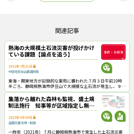
おかげさまで、1994年の創刊から32年目に
入りました！ これからも皆様の手となり足
となり、最新の耳寄り情報をお届けしてまい
ります。
関連記事
この記事をシェアする
熱海の大規模土石流災害が投げかけ
ている課題【論点を追う】
2021年7月21日
中部地方
治山
都道府県
東海・関東地方が記録的な豪雨に襲われた７月３日午前10時
半ごろ、静岡県熱海市伊豆山で大規模な土石流が発生し、９名
が死亡するなど甚大な被害が発生した（７月15日時点）。 土
石流災害の原因とみられ
集落から離れた森林も監視、盛土規
制法施行 知事等が区域指定し無許
可行為には罰則も
2023年5月24日
全国
災害
法律・制度
一昨年（2021年）７月に静岡県熱海市で発生した土石流災害