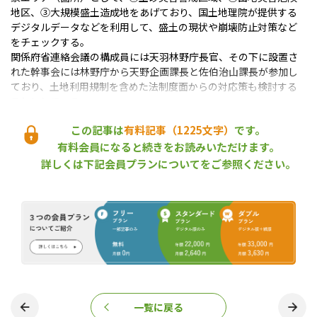
地区、③大規模盛土造成地をあげており、国土地理院が提供する
デジタルデータなどを利用して、盛土の現状や崩壊防止対策など
をチェックする。
関係府省連絡会議の構成員には天羽林野庁長官、その下に設置さ
れた幹事会には林野庁から天野企画課長と佐伯治山課長が参加し
ており、土地利用規制を含めた法制度面からの対応策も検討する
ことにしている。
（2021年８月10日取材）
この記事は
有料記事（1225文字）
です。
熱海の大規模土石流災害が投げかけ
有料会員になると続きをお読みいただけます。
ている課題【論点を追う】
詳しくは下記会員プランについてをご参照ください。
2021年7月21日
中部地方
治山
都道府県
東海・関東地方が記録的な豪雨に襲われた７月３日午前10時半ご
ろ、静岡県熱海市伊豆山で大規模な土石流が発生し、９名が死亡す
るなど甚大な被害が発生した（７月15日時点）。 土石流災害の原
*1熱海の大規模土石流災害が投げかけている課題【論点を追う】
因とみられているのが上流部に造成され、 […]
熱海市
盛土
盛土による災害防止のための関係府省連絡会議
『林政ニュース』編集部
一覧に戻る