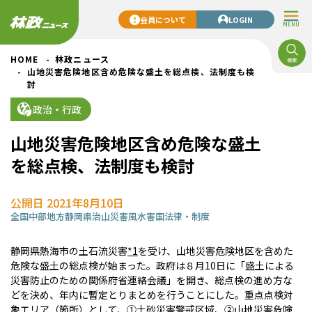
会員について
LOGIN
MENU
HOME
林政ニュース
山地災害危険地区含め危険な盛土を総点検、法制度も検
討
政治・行政
山地災害危険地区含め危険な盛土
を総点検、法制度も検討
公開日 2021年8月10日
全国
中部地方
静岡県
治山
災害
風水害
国
法律・制度
静岡県熱海市の土石流災害
*1
を受け、山地災害危険地区を含めた
危険な盛土の総点検が始まった。政府は８月10日に「盛土による
災害防止のための関係府省連絡会議」を開き、総点検の進め方な
どを決め、年内に暫定とりまとめを行うことにした。重点点検対
象エリア（箇所）として、①土砂災害警戒区域、②山地災害危険