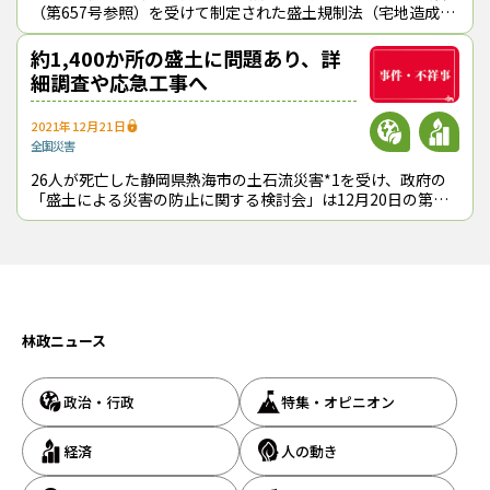
（第657号参照）を受けて制定された盛土規制法（宅地造成及
び特定盛土等規制法、第657・672号参照）が５月26日に施行
される。規制区域を森
約1,400か所の盛土に問題あり、詳
細調査や応急工事へ
2021年12月21日
全国
災害
26人が死亡した静岡県熱海市の土石流災害*1を受け、政府の
「盛土による災害の防止に関する検討会」は12月20日の第４
回会合で、新たな法制度を創設して規制や罰則を強化すべきと
の提言をまとめた。森林法な
林政ニュース
政治・行政
特集・オピニオン
経済
人の動き