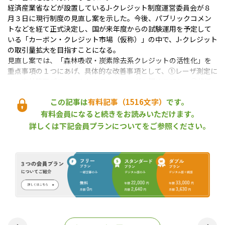
経済産業省などが設置しているJ-クレジット制度運営委員会が８
月３日に現行制度の見直し案を示した。今後、パブリックコメン
トなどを経て正式決定し、国が来年度からの試験運用を予定して
いる「カーボン・クレジット市場（仮称）」の中で、J-クレジット
の取引量拡大を目指すことになる。
見直し案では、「森林吸収・炭素除去系クレジットの活性化」を
重点事項の１つにあげ、具体的な改善事項として、①レーザ測定に
よる森林管理プロジェクトのモニタリングを認めるほか、②伐採
率にあわせた排出量の算定を可能にするとした。
この記事は
有料記事（1516文字）
です。
①については、森林の「地位」の測定が実地（現地）踏査しか認
められていない現状を改め、ドローンやヘリコプターなど航空機
有料会員になると続きをお読みいただけます。
からのリモートセンシングでも行えるようにし、プロジェクト実
詳しくは下記会員プランについてをご参照ください。
施者の負担軽減を図る。また、②では、皆伐・択伐・更新伐など
伐採種の違いを排出量の計算に反映できるようにして、小面積伐
採を伴うプロジェクトを行いやすくする。
（2021年８月３日取材）
森林のCO2吸収量の価値化へ、J-ク
レジット制度の利用拡大策を検討
2021年5月26日
全国
カーボン・クレジット
業界団体
菅政権が目指す「2050年カーボンニュートラル」の実現に向けて、