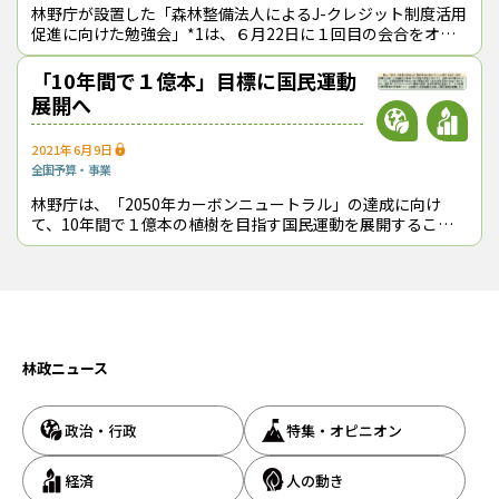
林野庁が設置した「森林整備法人によるJ-クレジット制度活用
促進に向けた勉強会」*1は、６月22日に１回目の会合をオン
ラインで開催した。 J-クレジット事務局の担当者が制度の概
要などを説明した上
「10年間で１億本」目標に国民運動
展開へ
2021年6月9日
全国
予算・事業
林野庁は、「2050年カーボンニュートラル」の達成に向け
て、10年間で１億本の植樹を目指す国民運動を展開すること
にした。二酸化炭素（CO2）を吸収する森林の働きを植樹活動
を通じて広く訴えるとともに、
林政ニュース
政治・行政
特集・オピニオン
経済
人の動き