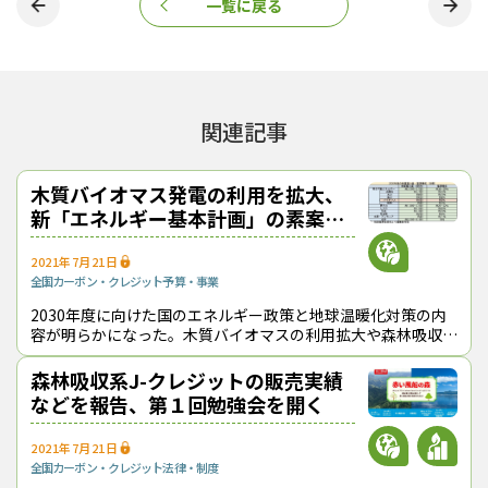
一覧に戻る
森林の二酸化炭素（CO2）吸収量を価値化して温暖化対策につなげ
る動きが出てきた。政府は、CO2の排出量に価格をつけて企業や家
*1森林のCO2吸収量の価値化へ、検討開始 Ｊ－クレジットを活
庭に負担を課す「カーボンプライシ […]
用し収益機会を拡大
カーボンニュートラル
カーボン・クレジット市場
Ｊ－クレジット
関連記事
『林政ニュース』編集部
木質バイオマス発電の利用を拡大、
おかげさまで、1994年の創刊から32年目に
新「エネルギー基本計画」の素案公
入りました！ これからも皆様の手となり足
表
となり、最新の耳寄り情報をお届けしてまい
2021年7月21日
ります。
全国
カーボン・クレジット
予算・事業
2030年度に向けた国のエネルギー政策と地球温暖化対策の内
容が明らかになった。木質バイオマスの利用拡大や森林吸収源
対策の強化などが盛り込まれており、林業・木材産業の活性化
この記事をシェアする
を通じて数値目標などを達成す
森林吸収系J-クレジットの販売実績
などを報告、第１回勉強会を開く
2021年7月21日
全国
カーボン・クレジット
法律・制度