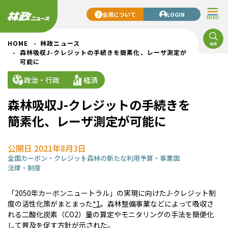
会員について
LOGIN
MENU
HOME
林政ニュース
森林吸収J-クレジットの手続きを簡素化、レーザ測定が
可能に
政治・行政
経済
森林吸収J-クレジットの手続きを
簡素化、レーザ測定が可能に
公開日 2021年8月3日
全国
カーボン・クレジット
森林の新たな利用
予算・事業
国
法律・制度
「2050年カーボンニュートラル」の実現に向けたJ-クレジット制
度の活性化策がまとまった
*1
。森林整備事業などによって吸収さ
れる二酸化炭素（CO2）量の算定やモニタリングの手法を簡便化
して普及を促す方針が示された。