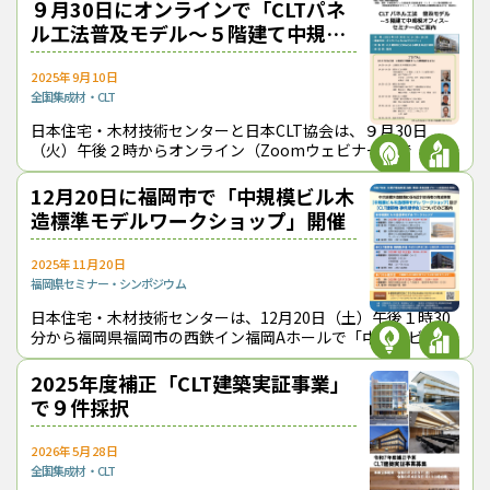
９月30日にオンラインで「CLTパネ
ル工法普及モデル～５階建て中規模
オフィス～セミナー」
2025年9月10日
全国
集成材・CLT
日本住宅・木材技術センターと日本CLT協会は、９月30日
（火）午後２時からオンライン（Zoomウェビナー）で「CLT
パネル工法普及モデル～５階建て中規模オフィス～セミナー」
を開催する。追手門学院大学
12月20日に福岡市で「中規模ビル木
造標準モデルワークショップ」開催
2025年11月20日
福岡県
セミナー・シンポジウム
日本住宅・木材技術センターは、12月20日（土）午後１時30
分から福岡県福岡市の西鉄イン福岡Aホールで「中規模ビル木
造標準モデルワークショップ」を開催し、芝浦工業大学建築学
部の山代悟教授による講義の
2025年度補正「CLT建築実証事業」
で９件採択
2026年5月28日
全国
集成材・CLT