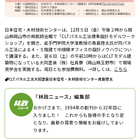
日本住宅・木材技術センターは、12月５日（金）午後２時から岡
山県岡山市の県医師会館で「CLTパネル工法標準設計モデルワーク
ショップ」を開き、追手門学院大学准教授の青島啓太氏が同パネ
ル工法による４・５階建て中規模オフィスの設計ノウハウについ
て講演する。また、翌６日（土）の午前10時からはCLTモデル建
築物になっている大同塗装（株）社員寮（岡山県玉野市）で現場
見学会を実施する。両日とも参加費無料。→詳しくは、
こちら
CLTパネル工法
大同塗装
日本住宅・木材技術センター
青島啓太
『林政ニュース』編集部
おかげさまで、1994年の創刊から32年目に
入りました！ これからも皆様の手となり足
となり、最新の耳寄り情報をお届けしてまい
ります。