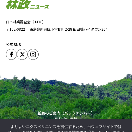
日本林業調査会（J-FIC）
〒162-0822
東京都新宿区下宮比町2-28
飯田橋ハイタウン204
公式SNS
紙版のご案内（バックナンバー）
取り扱い書籍
運営会社
よりよいエクスペリエンスを提供するため、当ウェブサイトでは
Copyright (C) Japan Forestry Investigation Committie. All Rights Reserved.