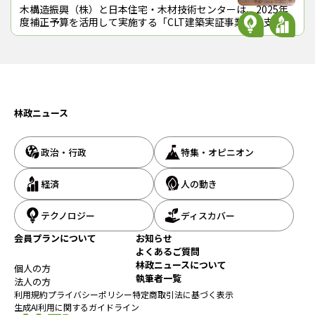
木構造振興（株）と日本住宅・木材技術センターは、2025年
度補正予算を活用して実施する「CLT建築実証事業」で支援す
る物件等を決めた。16件の応募があった中から次の９件を採
択した（括弧内は建築主等）
林政ニュース
政治・行政
特集・オピニオン
経済
人の動き
テクノロジー
ディスカバー
会員プランについて
お知らせ
よくあるご質問
林政ニュースについて
個人の方
執筆者一覧
法人の方
利用規約
プライバシーポリシー
特定商取引法に基づく表示
生成AI利用に関するガイドライン