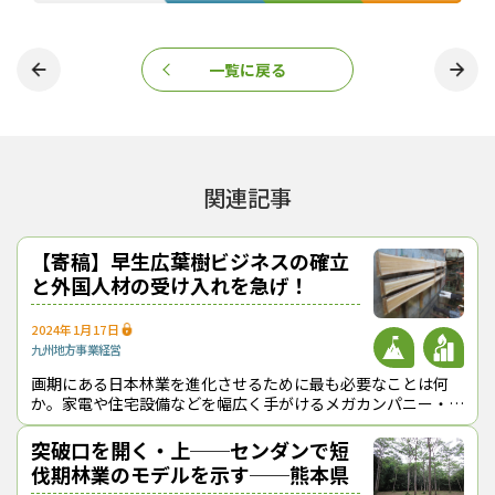
一覧に戻る
関連記事
【寄稿】早生広葉樹ビジネスの確立
と外国人材の受け入れを急げ！
2024年1月17日
九州地方
事業経営
画期にある日本林業を進化させるために最も必要なことは何
か。家電や住宅設備などを幅広く手がけるメガカンパニー・パ
ナソニックホールディングス（株）（旧松下電器産業（株））
のグループ企業で研修やコンサルティ
突破口を開く・上──センダンで短
伐期林業のモデルを示す──熊本県