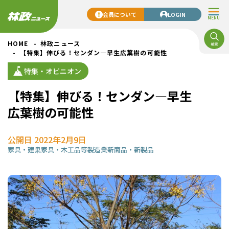
会員について
LOGIN
MENU
HOME
林政ニュース
【特集】伸びる！センダン―早生広葉樹の可能性
特集・オピニオン
【特集】伸びる！センダン―早生
広葉樹の可能性
公開日 2022年2月9日
家具・建具
家具・木工品等製造業
新商品・新製品