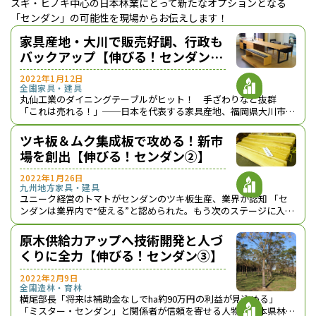
スギ・ヒノキ中心の日本林業にとって新たなオプションとなる
「センダン」の可能性を現場からお伝えします！
家具産地・大川で販売好調、行政も
バックアップ【伸びる！センダン
①】
2022年1月12日
全国
家具・建具
丸仙工業のダイニングテーブルがヒット！ 手ざわりなど抜群
「これは売れる！」──日本を代表する家具産地、福岡県大川市の
田中智範・（株）丸仙工業社長は明言する。センダンの適度な硬さ
と木目の美しさ、クリア塗装との相性のよさに […]
ツキ板＆ムク集成板で攻める！新市
場を創出【伸びる！センダン②】
2022年1月26日
九州地方
家具・建具
ユニーク経営のトマトがセンダンのツキ板生産、業界が認知 「セ
ンダンは業界内で“使える”と認められた。もう次のステージに入っ
ている」──こう話すのは、（有）トマトの池末和海社長。池末社
長は、大川化粧合板工業協同組合の理事長 […]
原木供給力アップへ技術開発と人づ
くりに全力【伸びる！センダン③】
2022年2月9日
全国
造林・育林
横尾部長「将来は補助金なしでha約90万円の利益が見込める」
「ミスター・センダン」と関係者が信頼を寄せる人物が熊本県林業