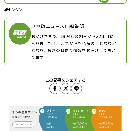
研究・研修センターにいる。育林環境部長をつとめる横尾謙一郎氏
だ。横尾部長は、センダンの施業体系づく […]
センダン
『林政ニュース』編集部
おかげさまで、1994年の創刊から32年目に
入りました！ これからも皆様の手となり足
となり、最新の耳寄り情報をお届けしてまい
ります。
この記事をシェアする