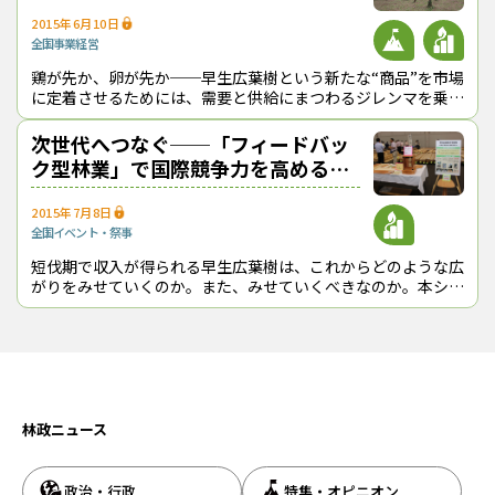
2015年6月10日
全国
事業経営
鶏が先か、卵が先か──早生広葉樹という新たな“商品”を市場
に定着させるためには、需要と供給にまつわるジレンマを乗り
越える“突破力”が必要だ。その先駆けとなる挑戦が九州で始ま
っている。最先端の動きを２回
次世代へつなぐ──「フィードバッ
ク型林業」で国際競争力を高める
【広葉樹新時代 新たな資源と市場
が動き出す⑤】
2015年7月8日
全国
イベント・祭事
短伐期で収入が得られる早生広葉樹は、これからどのような広
がりをみせていくのか。また、みせていくべきなのか。本シリ
ーズの締めくくりとして、将来へのシナリオを探る。
林政ニュース
政治・行政
特集・オピニオン