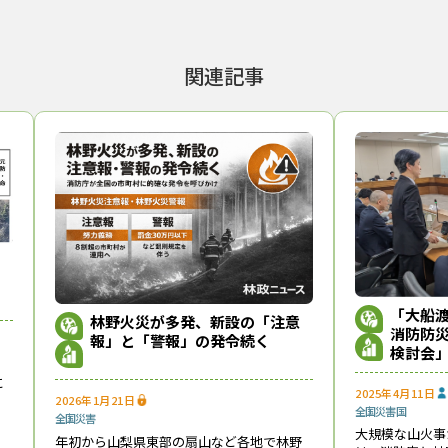
問われる状況になっている。
博氏（左端）に報告書を手渡す検討会座長の関澤愛氏（中央）と、林野庁次
関連記事
防災対策のあり方に関する検討会
林野火災に強い地域づくり
林野火災注意報
林野火災
ニュース』編集部
まで、1994年の創刊から32年目に入りました！ これからも皆様の
報をお届けしてまいります。
「大船
林野火災が多発、新設の「注意
消防防
報」と「警報」の発令続く
検討会
この記事をシェアする
に
2025年4月11日
西
2026年1月21日
全国
災害
国
」
全国
災害
大規模な山火事
強
年初から山梨県東部の扇山など各地で林野