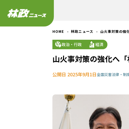
HOME
林政ニュース
山火事対策の強
政治・行政
経済
山火事対策の強化へ「
公開日 2025年9月1日
全国
災害
法律・制