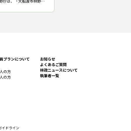
野庁は、「大船渡市林野火
防防災対策のあり方に関す
長＝関澤愛・ＮＰＯ法人日
会理事長・元東京理科大学
員プランについて
お知らせ
よくあるご質問
林政ニュースについて
人の方
執筆者一覧
人の方
ガイドライン