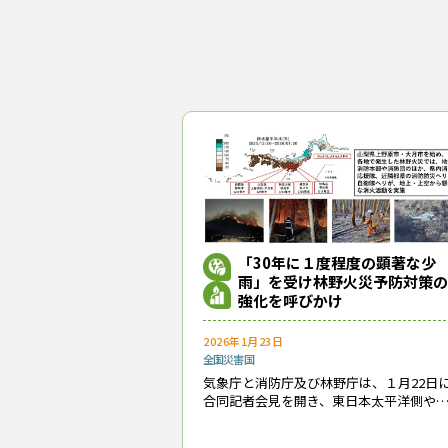
こまで進むのか、スピード感が
（トップ画像＝消防庁長官の大沢
大船渡市林野火災を踏まえた消防
火災警報
関澤愛
『林政
おかげさ
「30年に１度程度の顕著な少
耳寄り情
雨」を受け林野火災予防対策の
強化を呼びかけ
2026年1月23日
全国
災害
国
気象庁と消防庁及び林野庁は、１月22日
合同記者会見を開き、東日本太平洋側や
日本では「30年に１度程度の顕著な少雨
になっているため、林野火災予防対策を