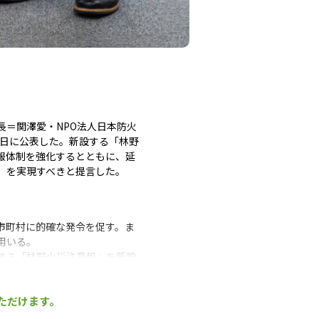
＝関澤愛・NPO法人日本防火
6日に公表した。新設する「林野
報体制を強化するとともに、延
」を実現すべきと提言した。
市町村に的確な発令を促す。ま
用いる。
きる「林野火災注意報」を新設
ただけます。