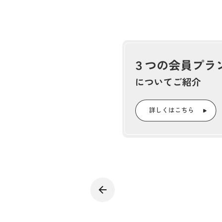
一方、「林野火災に強い地域づ
などによって延焼の拡大防止を
針を示した。
大船渡市の最終延焼範囲は
1
２月26日に岩手県大船渡市で
家以外136棟が焼損するなど
するまでには至っていない。急
たとみられている。
今年（2025年）は、大船渡市
野火災が起きた。
気候変動などによって山火事問
野火災注意報」の創設や、予算