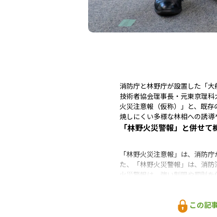
消防庁と林野庁が設置した「大
技術者協会理事長・元東京理科
火災注意報（仮称）」と、既存
焼しにくい多様な林相への誘導
「林野火災警報」と併せて
「林野火災注意報」は、消防庁
た、「林野火災警報」は、消防
火災警報は、強い制限や罰則を
して運用面に柔軟性を持たせる
この記