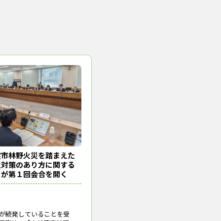
（2022年８月26日取材）
長の谷村栄二氏（右端））
警報
消防庁
消防法
火災予防条例
手となり足となり、最新の
渡市林野火災を踏まえた
災対策のあり方に関する
」が第１回会合を開く
が続発していることを受