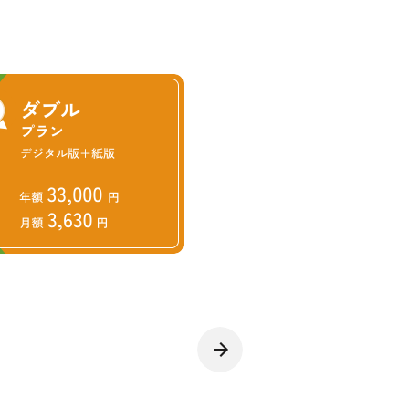
とや、病害虫被害木の早期除去
よって山火事対策を強化する方
以降最大規模となり、住家90棟・住
れているが具体的な発火源を特定
強風、複雑な地形などが影響し
焼損面積が100haを超える林
例改正と周知期間が必要な「林
シーズン（冬～春）に備えてど