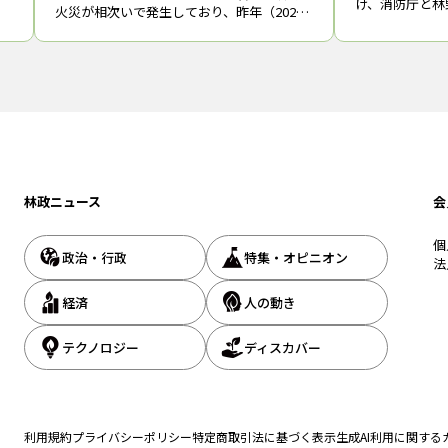
け、消防庁と林
は
火災が相次いで発生しており、昨年（2025
災を踏まえた消
年）２月に岩手県大船渡市で起きた大規模
る検討会」（座
な林野火災*1*2などを教訓とした対策の強
本防火技術者協
化が必要になっている。 消防庁は
教授）を新設
林政ニュース
会
個
政治・行政
特集・オピニオン
法
経済
人の動き
テクノロジー
ディスカバー
利用規約
プライバシーポリシー
特定商取引法に基づく表示
生成AI利用に関する