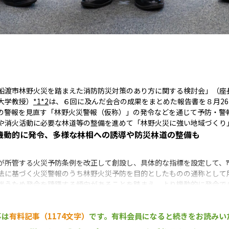
船渡市林野火災を踏まえた消防防災対策のあり方に関する検討会」（座長
大学教授）
*1
*2
は、６回に及んだ会合の成果をまとめた報告書を８月2
の警報を見直す「林野火災警報（仮称）」の発令などを通じて予防・警
や消火活動に必要な林道等の整備を進めて「林野火災に強い地域づくり
機動的に発令、
多様な林相への誘導や防災林道の整備も
が所管する火災予防条例を改正して創設し、具体的な指標を設定して、
法に基づく火災警報のうち林野火災予防を目的としたものの通称として
伴うため発令を躊躇する傾向があることを踏まえ、より機動的に発令で
ことにした（
表
参照）。
事は
有料記事（1174文字）
です。
有料会員になると続きをお読みい