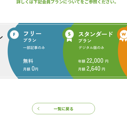
詳しくは下記会員プランについてをご参照ください。
くり」に関しては、一斉林の一部を異なるタイプの樹種に植え替えるこ
図るとともに、林道等と一体となった防火水槽や防火林帯の整備などに
9
65
年以降最大、対策の即効性が求められる
発生した林野火災
*3
の最終的な延焼範囲は約3,370haに及んで1965年
大きな被害が出た。出火原因は薪ストーブの煙突から出た火の粉と推定さ
速に延焼が拡大した要因として、降水量の減少による乾燥や火災初期の
以外にも、山梨県大月市、熊本県南阿蘇村、岡山県岡山市、愛媛県今治市で
一覧に戻る
題は新たな局面に入っており、即効性のある対策が求められている。条
措置と住民合意が不可欠な「林野火災に強い地域づくり」が次の山火事