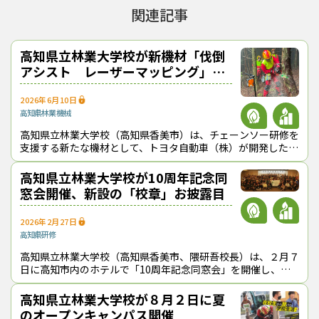
ている。自走式で運転・移動ができ、駐車スペースがあればどこで
関連記事
も設置できる。施錠可能で、プライバシーも守られる。価格は約
570万円。同校は、森林環境譲与税を活用して購入した。
高知県立林業大学校が新機材「伐倒
６月27日に同校の基礎課程、続いて30日には専攻課程の研修生向
アシスト レーザーマッピング」を
けにトイレカーのお披露目を行い、演習林での利用を始めた。研
修生からは、「めっちゃきれい」、「実習の現場で安心してトイ
導入
レが使えるのは嬉しい」などの好反響が出ている。
2026年6月10日
高知県
林業機械
高知県立林業大学校（高知県香美市）は、チェーンソー研修を
支援する新たな機材として、トヨタ自動車（株）が開発した
「伐倒アシスト レーザーマッピング」（仮称）を導入した。
同機は、レーザープロジェ
高知県立林業大学校が10周年記念同
窓会開催、新設の「校章」お披露目
2026年2月27日
高知県
研修
高知県立林業大学校（高知県香美市、隈研吾校長）は、２月７
日に高知市内のホテルで「10周年記念同窓会」を開催し、新
たにつくった「校章」のお披露目を行った。 高知県立林業大
学校の「校章」 同
高知県立林業大学校が８月２日に夏
のオープンキャンパス開催