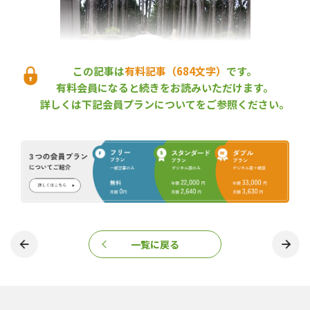
この記事は
有料記事（684文字）
です。
有料会員になると続きをお読みいただけます。
詳しくは下記会員プランについてをご参照ください。
一覧に戻る
演習林に設置されている仮設トイレ
同校が導入したトイレカーは、（株）ニットク（新潟県魚沼市）
が製造・販売しているもので、水洗式の洋式便座のほか、手洗い
場、更衣スペース、照明・換気扇、給水・汚水タンクなどを完備し