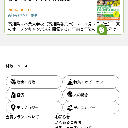
2025年7月17日
高知県
イベント・祭事
高知県立林業大学校（高知県香美市）は、８月２日（土）に夏
のオープンキャンパスを開催する。午前と午後の２回に分け
て、学校説明の後、チェーンソーや林業機械などの実演見学、
在校生との意見交換などを行う。J
林政ニュース
政治・行政
特集・オピニオン
トイレカーの内部
同校は今年度（2025年度）、四国森林管理局が管轄する国有林で
経済
人の動き
の下刈り実習や、北川村の村有林における皆伐実習なども予定し
ている。担当者は、「県内の様々な現場でトイレカーが活用でき
テクノロジー
ディスカバー
ることを示していきたい」と話している。
会員プランについて
お知らせ
（2025年６月27日取材）
よくあるご質問
（トップ画像＝自走式の水洗トイレカー）
林政ニュースについて