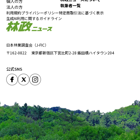
個人の方
トイレカー
ニットク
香美市
高知県立林業大学校
執筆者一覧
法人の方
利用規約
プライバシーポリシー
特定商取引法に基づく表示
生成AI利用に関するガイドライン
『林政ニュース』編集部
おかげさまで、1994年の創刊から32年目に
入りました！ これからも皆様の手となり足
日本林業調査会（J-FIC）
となり、最新の耳寄り情報をお届けしてまい
〒162-0822
東京都新宿区下宮比町2-28
飯田橋ハイタウン204
ります。
公式SNS
この記事をシェアする