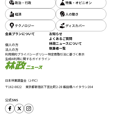
政治・行政
特集・オピニオン
経済
人の動き
テクノロジー
ディスカバー
会員プランについて
お知らせ
よくあるご質問
林政ニュースについて
個人の方
中村就・RINDO社長
執筆者一覧
法人の方
利用規約
プライバシーポリシー
特定商取引法に基づく表示
中村社長は、「（RINDOが）林業界で必要不可欠の存在になり、
生成AI利用に関するガイドライン
2032年のIPO（新規株式公開）を目指したい」と抱負を語る。
IPOに向けて同社は、優良人材の紹介事業である「RINDOエージェ
ント」をリリースし、2027年には「RINDO採用代行」と、林業用
の道具や消耗品を販売するEC（電子商取引）事業を立ち上げる予
日本林業調査会（J-FIC）
定だ。続いて、2028年には林業機械メーカー等向けバナー広告事
〒162-0822
東京都新宿区下宮比町2-28
飯田橋ハイタウン204
業を立ち上げて収益性を高め、2029年からはトータルとしての広
報活動、営業を強化していく将来像を描いている。
公式SNS
４月上旬に調達した約3,200万円の新規資金は、このビジョン達成
に向けて、サイトのリニューアルや人材の拡充などに充てる方針
だ。中村社長は、「熱意ある求職者と企業とのマッチング度を高