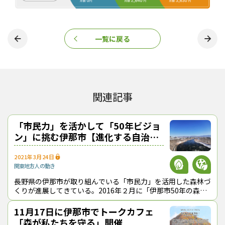
やすくしている。
一覧に戻る
関連記事
「市民力」を活かして「50年ビジョ
ン」に挑む伊那市【進化する自治
同サイトが提供している求人情報の掲載プランは、①定額掲載型
体】
と②成功報酬型の２種類。①定額掲載型には、１か月、６か月、
2021年3月24日
12か月、24か月の４プランがあり、それぞれ掲載料と割引・特典
関東地方
人の動き
を用意している（
表
参照）。一方、②成功報酬型は、ヒアリング
長野県の伊那市が取り組んでいる「市民力」を活用した森林づ
シートに記入後、求人情報を公開して応募者と直接やり取りし、
くりが進展してきている。2016年２月に「伊那市50年の森林
内定・入社後に手数料を支払う仕組みとなっている。
（もり）ビジョン」を策定し、絶えざる見直しとバージョンア
中村社長「必要不可欠の存在になり2032年のIPO目指す」
ップを行うことで、他の自治体
11月17日に伊那市でトークカフェ
「森が私たちを守る」開催