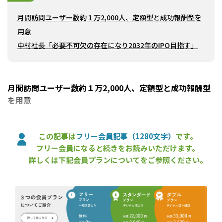
月間訪問ユーザー数約１万2,000人、定額型と成功報酬型を
用意
中村社長「必要不可欠の存在になり2032年のIPO目指す」
月間訪問ユーザー数約１万2,000人、定額型と成功報酬型
を用意
「RINDO」の月間PV（ページビュー）数は約２万6,000（2025年
この記事は
フリー会員記事（1280文字）
です。
４月時点）、月間訪問ユーザー数は約１万2,000人（同）に達して
フリー会員になると続きをお読みいただけます。
いる。同サイトの求人情報に対して、これまでに約80名が応募し
ており、採用率は約60％と高い水準を維持している。応募者の３
詳しくは下記会員プランについてをご参照ください。
分の２が20～30歳代と若いのが特徴だ。
同サイトのユーザーは、会員登録が不要で、エントリーから採用
まで無料で利用できる。
求人ページは、インターネット広告のLP（ランディングページ）
のような長文になっており、業務内容だけではなく、会社代表のメ
ッセージや職場環境なども細かく掲載して、働くイメージを掴み