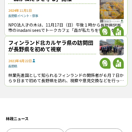
RINDOを創業した中村就社長（31歳）は、大学を卒業後、人材系
2024年11月1日
のメガベンチャー企業へ入社し、保育業界の人材支援業務に従事
長野県
イベント・祭事
した。
その後、当時の取引先だった保育園運営会社に役員秘書として転
NPO法人才の木は、11月17日（日）午後１時から長野県伊那
市のinadani seesでトークカフェ「森が私たちを守る」を開催
職し、保育施設の新規開園担当者となって設計・建築業務を進め
し、オンライン配信も行う（日本木材学会が後援）。東京大学
る中でウッドショックを経験。国産材の活用や日本の森林への関
教授の熊谷朝臣
フィンランド北カルヤラ県の訪問団
心を高め、林業界の人手不足問題の解消に自らの経験を活かせる
が長野県を初めて視察
のではないかと考え、父である中村博・（株）やまとわ社長（第
645号参照）と相談の上、同社を2023年に立ち上げた。
2022年6月22日
長野県
林業先進国として知られるフィンランドの関係者が６月７日か
ら９日まで初めて長野県を訪れ、視察や意見交換などを行っ
た。 来日したのは、フィンランド北カルヤラ県のマルクス・
ヒルヴォネン知事やカレリア
林政ニュース